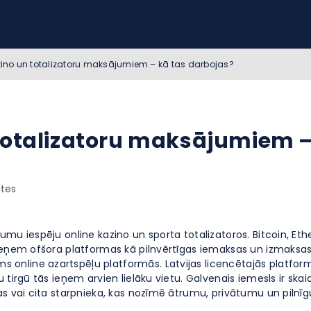
zino un totalizatoru maksājumiem – kā tas darbojas?
totalizatoru maksājumiem –
ūtes
umu iespēju online kazino un sporta totalizatoros. Bitcoin, Eth
pieņem ofšora platformas kā pilnvērtīgas iemaksas un izmaksas
ms online azartspēļu platformās. Latvijas licencētajās platfor
 tirgū tās ieņem arvien lielāku vietu. Galvenais iemesls ir skai
as vai cita starpnieka, kas nozīmē ātrumu, privātumu un pilnīgu