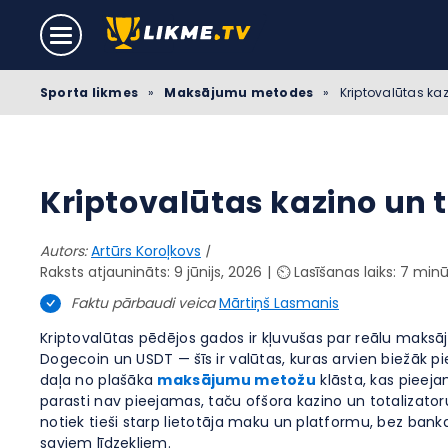
Sporta likmes
»
Maksājumu metodes
»
Kriptovalūtas ka
Kriptovalūtas kazino un 
Autors:
Artūrs Koroļkovs
|
Raksts atjaunināts: 9 jūnijs, 2026
⏲️ Lasīšanas laiks: 7 min
Faktu pārbaudi veica
Mārtiņš Lasmanis
Kriptovalūtas pēdējos gados ir kļuvušas par reālu maksāj
Dogecoin un USDT — šīs ir valūtas, kuras arvien biežāk 
daļa no plašāka
maksājumu metožu
klāsta, kas pieeja
parasti nav pieejamas, taču ofšora kazino un totalizatoru
notiek tieši starp lietotāja maku un platformu, bez bank
saviem līdzekļiem.