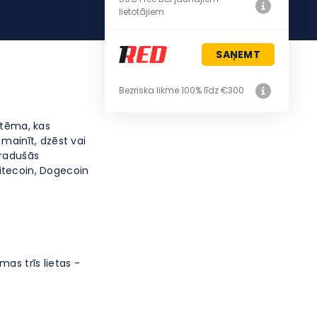
lietotājiem
SAŅEMT
Bezriska likme 100% līdz €300
istēma, kas
 mainīt, dzēst vai
r radušās
Litecoin, Dogecoin
as trīs lietas -