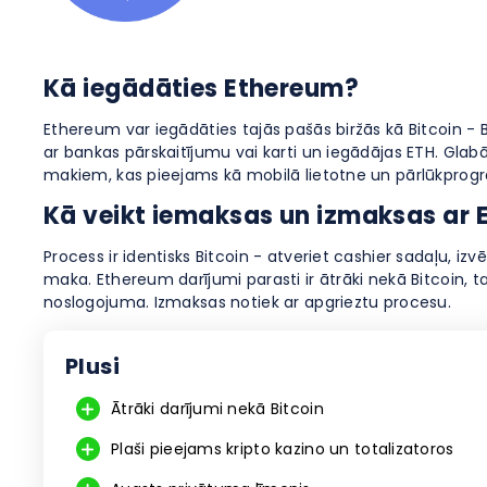
Kā iegādāties Ethereum?
Ethereum var iegādāties tajās pašās biržās kā Bitcoin - B
ar bankas pārskaitījumu vai karti un iegādājas ETH. Gl
makiem, kas pieejams kā mobilā lietotne un pārlūkpro
Kā veikt iemaksas un izmaksas ar
Process ir identisks Bitcoin - atveriet cashier sadaļu, i
maka. Ethereum darījumi parasti ir ātrāki nekā Bitcoin, ta
noslogojuma. Izmaksas notiek ar apgrieztu procesu.
Plusi
Ātrāki darījumi nekā Bitcoin
Plaši pieejams kripto kazino un totalizatoros