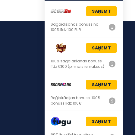
SAŅEMT
Sagaidīšanas bonuss no
100% līdz 100 EUR
SAŅEMT
100% sagaidīšanas bonuss
līdz €100 (pirmais iemaksas)
SAŅEMT
Reģistrācijas bonuss: 100%
bonuss līdz 100€
SAŅEMT
50€ Free Bet jaunajiem