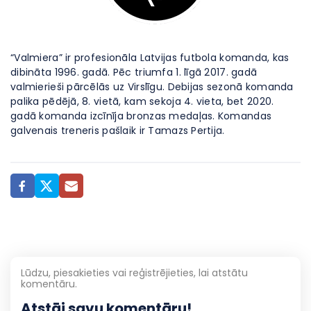
“Valmiera” ir profesionāla Latvijas futbola komanda, kas
dibināta 1996. gadā. Pēc triumfa 1. līgā 2017. gadā
valmierieši pārcēlās uz Virslīgu. Debijas sezonā komanda
palika pēdējā, 8. vietā, kam sekoja 4. vieta, bet 2020.
gadā komanda izcīnīja bronzas medaļas. Komandas
galvenais treneris pašlaik ir Tamazs Pertija.
Lūdzu, piesakieties vai reģistrējieties, lai atstātu
komentāru.
Atstāj savu komentāru!