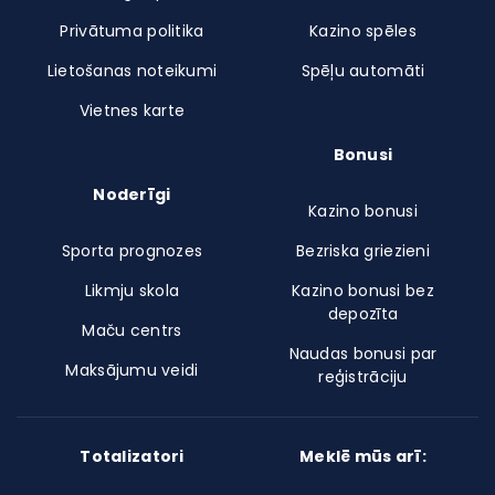
Privātuma politika
Kazino spēles
Lietošanas noteikumi
Spēļu automāti
Vietnes karte
Bonusi
Noderīgi
Kazino bonusi
Sporta prognozes
Bezriska griezieni
Likmju skola
Kazino bonusi bez
depozīta
Maču centrs
Naudas bonusi par
Maksājumu veidi
reģistrāciju
Totalizatori
Meklē mūs arī: