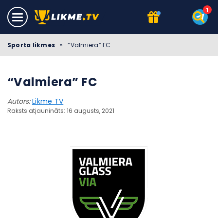
Sporta likmes
»
“Valmiera” FC
“Valmiera” FC
Autors:
Likme TV
Raksts atjaunināts: 16 augusts, 2021