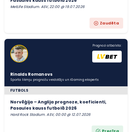
Pasaules kauss futbolā 2026
MetLife Stadium. ASV, 22:00 @ 19.07.2026
Zaudēta
Prognozi atbalsta:
Rinalds Romanovs
Sporta likmju prognožu veidotājs un iGaming eksperts
FUTBOLS
Norvēģija – Anglija prognoze, koeficienti,
Pasaules kauss futbolā 2026
Hard Rock Stadium. ASV, 00:00 @ 12.07.2026
Precīza