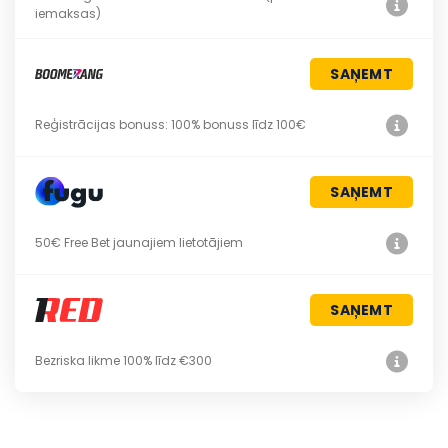
iemaksas)
SAŅEMT
Reģistrācijas bonuss: 100% bonuss līdz 100€
SAŅEMT
50€ Free Bet jaunajiem lietotājiem
SAŅEMT
Bezriska likme 100% līdz €300