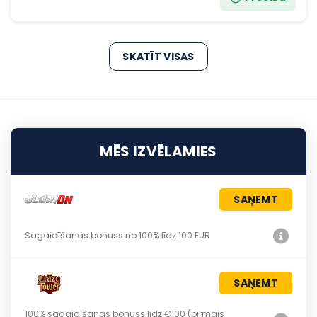
SKATĪT VISAS
MĒS IZVĒLAMIES
SAŅEMT
Sagaidīšanas bonuss no 100% līdz 100 EUR
SAŅEMT
100% sagaidīšanas bonuss līdz €100 (pirmais