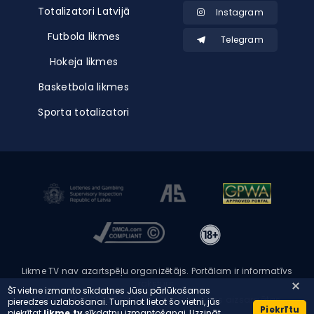
Totalizatori Latvijā
Instagram
Futbola likmes
Telegram
Hokeja likmes
Basketbola likmes
Sporta totalizatori
Likme TV nav azartspēļu organizētājs. Portālam ir informatīvs
raksturs.
Šī vietne izmanto sīkdatnes Jūsu pārlūkošanas
Copyright © 2026 Likme TV - Visas tiesības aizsargātas
pieredzes uzlabošanai. Turpinot lietot šo vietni, jūs
Piekrītu
piekrītat
likme.tv
sīkdatņu izmantošanai
Uzzināt