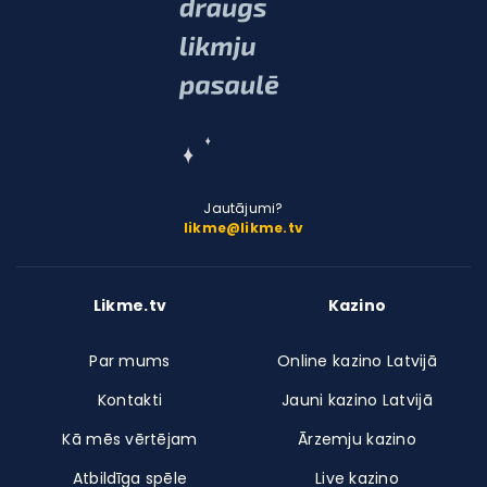
Jautājumi?
likme@likme.tv
Likme.tv
Kazino
Par mums
Online kazino Latvijā
Kontakti
Jauni kazino Latvijā
Kā mēs vērtējam
Ārzemju kazino
Atbildīga spēle
Live kazino