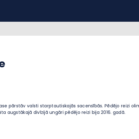
e
lase pārstāv valsti starptautiskajās sacensībās. Pēdējo reizi oli
 augstākajā divīzijā ungāri pēdējo reizi bija 2016. gadā.