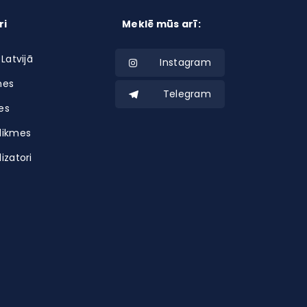
ri
Meklē mūs arī:
 Latvijā
Instagram
mes
Telegram
es
likmes
izatori