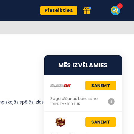
Pieteikties
MĒS IZVĒLAMIES
SAŅEMT
Sagaidīšanas bonuss no
mpiskajās spēlēs izlase piedalījās 1964. gadā, savukārt
100% līdz 100 EUR
SAŅEMT