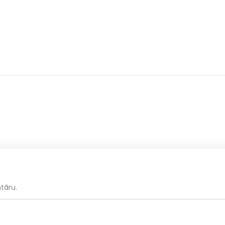
ntāru.