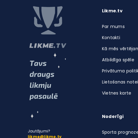
Likme.tv
Par mums
Kontakti
Kā mēs vērtēja
Atbildīga spēle
Privātuma politi
Lietošanas note
Vietnes karte
Noderīgi
Jautājumi?
Sporta prognoz
likme@likme.tv