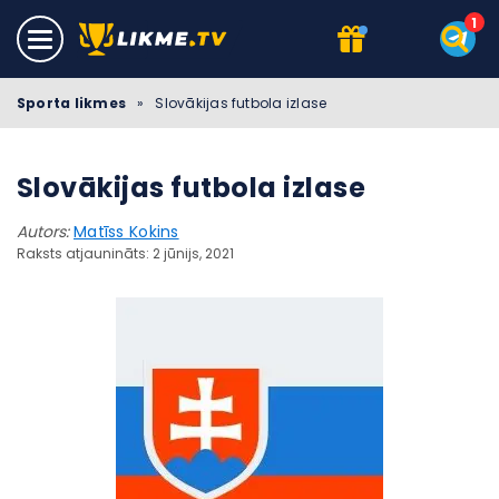
Sporta likmes
»
Slovākijas futbola izlase
Slovākijas futbola izlase
Autors:
Matīss Kokins
Raksts atjaunināts: 2 jūnijs, 2021