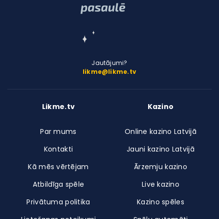
Jautājumi?
likme@likme.tv
Likme.tv
Kazino
Par mums
Online kazino Latvijā
Kontakti
Jauni kazino Latvijā
Kā mēs vērtējam
Ārzemju kazino
Atbildīga spēle
Live kazino
Privātuma politika
Kazino spēles