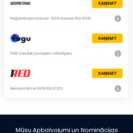
SAŅEMT
Reģistrācijas bonuss: 100% bonuss līdz 100€
SAŅEMT
50€ Free Bet jaunajiem lietotājiem
SAŅEMT
Bezriska likme 100% līdz €300
Mūsu Apbalvojumi un Nominācijas