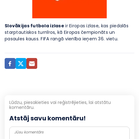
Slovākijas futbola izlase
ir Eiropas izlase, kas piedalās
starptautiskos turnīros, kā Eiropas čempionāts un
pasaules kauss. FIFA rangā vienība ieņem 36. vietu.
Lūdzu, piesakieties vai reģistrējieties, lai atstātu
komentāru.
Atstāj savu komentāru!