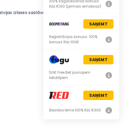
100% sagaidīšanas bonuss
līdz €100 (pirmais iemaksas)
Latvijas izlases sastāvam, īpaši komandas dziļuma un
SAŅEMT
Reģistrācijas bonuss: 100%
bonuss līdz 100€
SAŅEMT
50€ Free Bet jaunajiem
lietotājiem
SAŅEMT
Bezriska likme 100% līdz €300