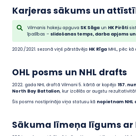
Karjeras sākums un attīstī
Vilmanis hokeju apguva
SK Sāga
un
HK Pirāti
sis
īpašības –
slidošanas temps, darba apjoms un 
2020./2021. sezonā viņš pārstāvēja
HK Rīga
MHL, pēc kā a
OHL posms un NHL drafts
2022. gada NHL draftā Vilmani 5. kārtā ar kopējo
157. n
North Bay Battalion
, kur izcēlās ar augstu rezultativit
Šis posms nostiprināja viņa statusu kā
nopietnam NHL o
Sākuma līmeņa līgums ar 