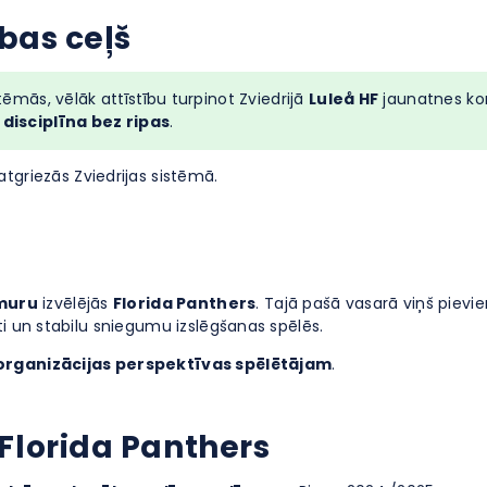
bas ceļš
tēmās, vēlāk attīstību turpinot Zviedrijā
Luleå HF
jaunatnes kom
disciplīna bez ripas
.
tgriezās Zviedrijas sistēmā.
umuru
izvēlējās
Florida Panthers
. Tajā pašā vasarā viņš pievi
āti un stabilu sniegumu izslēgšanas spēlēs.
rganizācijas perspektīvas spēlētājam
.
Florida Panthers