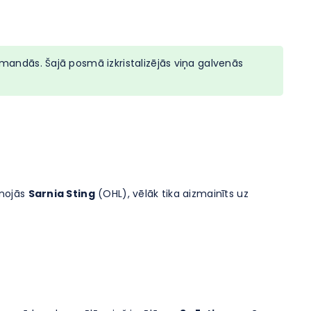
andās. Šajā posmā izkristalizējās viņa galvenās
enojās
Sarnia Sting
(OHL), vēlāk tika aizmainīts uz