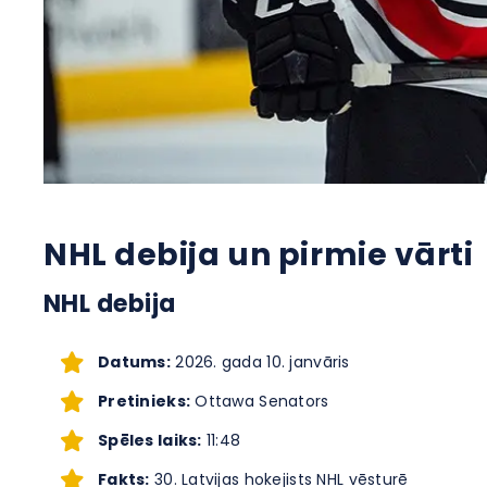
NHL debija un pirmie vārti
NHL debija
Datums:
2026. gada 10. janvāris
Pretinieks:
Ottawa Senators
Spēles laiks:
11:48
Fakts:
30. Latvijas hokejists NHL vēsturē