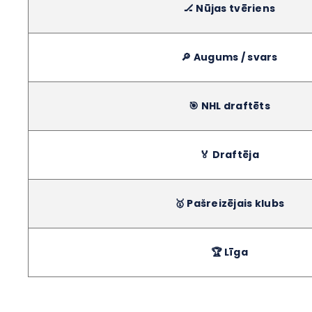
🏒 Nūjas tvēriens
🔎 Augums / svars
🎯 NHL draftēts
🏅 Draftēja
🥇 Pašreizējais klubs
🏆 Līga