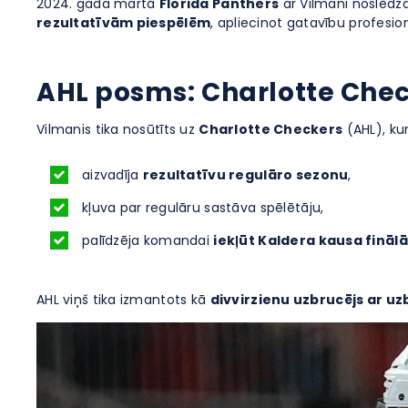
2024. gada martā
Florida Panthers
ar Vilmani noslēdz
rezultatīvām piespēlēm
, apliecinot gatavību profesi
AHL posms: Charlotte Che
Vilmanis tika nosūtīts uz
Charlotte Checkers
(AHL), kur
aizvadīja
rezultatīvu regulāro sezonu
,
kļuva par regulāru sastāva spēlētāju,
palīdzēja komandai
iekļūt Kaldera kausa finālā
AHL viņš tika izmantots kā
divvirzienu uzbrucējs ar u