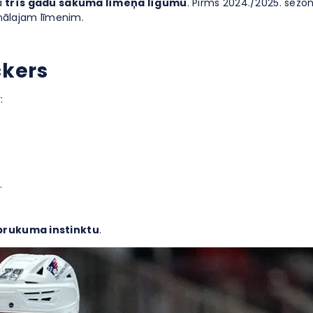
a
trīs gadu sākuma līmeņa līgumu
. Pirms 2024./2025. sezo
onālajam līmenim.
ckers
:
.
zbrukuma instinktu
.