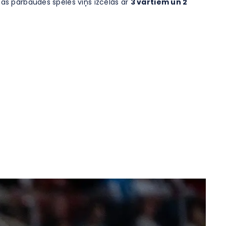
nas pārbaudes spēlēs viņš izcēlās ar
3 vārtiem un 2