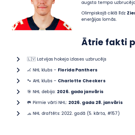
augsta tempa uzbrucēja
Olimpiskajā ciklā līdz
Zie
enerģijas lomās.
Ātrie fakti
🇱🇻 Latvijas hokeja izlases uzbrucējs
🏒 NHL klubs –
Florida Panthers
🐾 AHL klubs –
Charlotte Checkers
🎯 NHL debija:
2026. gada janvāris
🥅 Pirmie vārti NHL:
2026. gada 28. janvāris
🧢 NHL draftēts: 2022. gadā (5. kārta, #157)