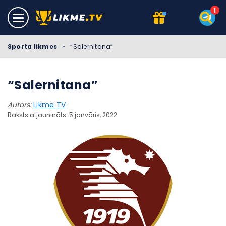
Sporta likmes
»
“Salernitana”
“Salernitana”
Autors:
Likme TV
Raksts atjaunināts: 5 janvāris, 2022