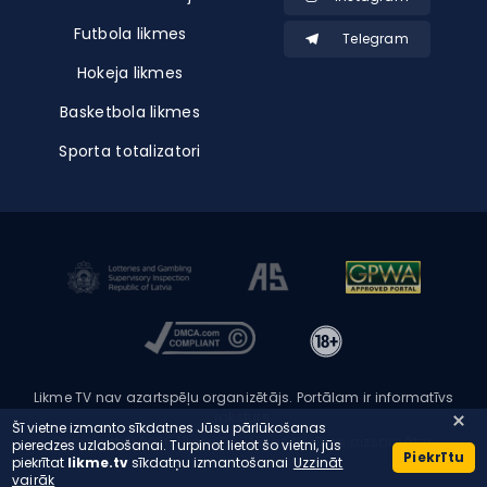
Futbola likmes
Telegram
Hokeja likmes
Basketbola likmes
Sporta totalizatori
Likme TV nav azartspēļu organizētājs. Portālam ir informatīvs
raksturs.
Šī vietne izmanto sīkdatnes Jūsu pārlūkošanas
Copyright © 2026 Likme TV - Visas tiesības aizsargātas
pieredzes uzlabošanai. Turpinot lietot šo vietni, jūs
Piekrītu
piekrītat
likme.tv
sīkdatņu izmantošanai
Uzzināt
vairāk