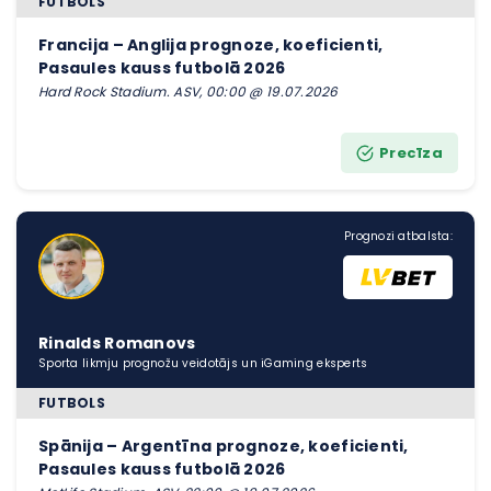
FUTBOLS
Francija – Anglija prognoze, koeficienti,
Pasaules kauss futbolā 2026
Hard Rock Stadium. ASV, 00:00 @ 19.07.2026
Precīza
Prognozi atbalsta:
Rinalds Romanovs
Sporta likmju prognožu veidotājs un iGaming eksperts
FUTBOLS
Spānija – Argentīna prognoze, koeficienti,
Pasaules kauss futbolā 2026