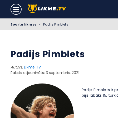
Sporta likmes
»
Padijs Pimblets
Padijs Pimblets
Autors:
Likme TV
Raksts atjaunināts: 3 septembris, 2021
Padijs Pimblets ir p
bijis labāks 15, tur