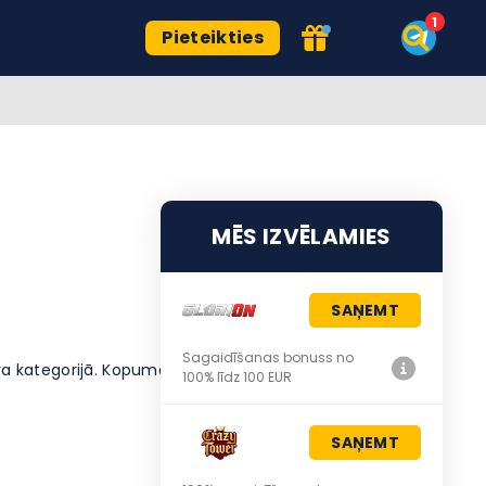
Pieteikties
MĒS IZVĒLAMIES
SAŅEMT
Sagaidīšanas bonuss no
ara kategorijā. Kopumā viņš aizvadījis 18 cīņas, no kurām
100% līdz 100 EUR
SAŅEMT