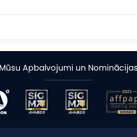
Mūsu Apbalvojumi un Nominācija