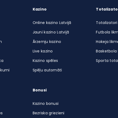
Kazino
Totalizato
Online kazino Latvijā
Totalizatori
Jauni kazino Latvijā
Futbola lik
m
Ārzemju kazino
Hokeja likm
Live kazino
Basketbola 
ka
Kazino spēles
Sporta total
ikumi
Spēļu automāti
Bonusi
Kazino bonusi
es
Bezriska griezieni