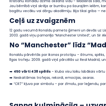
Krištianu Ronaldu dzimis okeāna vidū – Madeiras salā, mazā
Jau bērnībā viņš skrēja ar bumbu pa šaurajām ielām, kamēr
bagātu vecāku vai dārgu akadēmiju. Bija tikai griba — ne
Ceļš uz zvaigznēm
12 gadu vecumā Ronaldu pameta ģimeni un devās uz Lisabo
2003. gadā viņu pamanīja “Manchester United”, un Sir Alek
No “Manchester” līdz “Madr
Ronaldu pārvērtās par ikonas prototipu – ātrums, spēks, 
līgas trofeju. 2009. gadā viņš pārcēlās uz Real Madrid, un 
➡️
450 vārti 438 spēlēs
– kluba visu laiku labākais vārtu
➡️ Neskaitāmas trofejas, rekordi, emocijas, asaras.
➡️ “CR7” kļuva par simbolu – par zīmolu, par leģendu, par
Sapņa kulminācija – uzvar