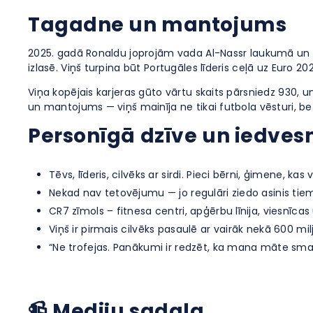
Tagadne un mantojums
2025. gadā Ronaldu joprojām vada Al-Nassr laukumā un Port
izlasē. Viņš turpina būt Portugāles līderis ceļā uz Euro 2025
Viņa kopējais karjeras gūto vārtu skaits pārsniedz 930, un
un mantojums — viņš mainīja ne tikai futbola vēsturi, bet 
Personīgā dzīve un iedvesm
Tēvs, līderis, cilvēks ar sirdi. Pieci bērni, ģimene, ka
Nekad nav tetovējumu — jo regulāri ziedo asinis tiem
CR7 zīmols – fitnesa centri, apģērbu līnija, viesnīca
Viņš ir pirmais cilvēks pasaulē ar vairāk nekā 600 m
“Ne trofejas. Panākumi ir redzēt, ka mana māte sma
📹 Mediju sadaļa