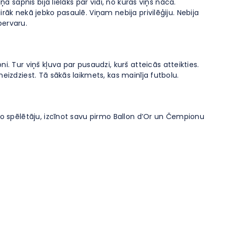
a sapnis bija lielāks par vidi, no kuras viņš nāca.
rāk nekā jebko pasaulē. Viņam nebija privilēģiju. Nebija
pervaru.
Tur viņš kļuva par pusaudzi, kurš atteicās atteikties.
eizdziest. Tā sākās laikmets, kas mainīja futbolu.
āko spēlētāju, izcīnot savu pirmo Ballon d’Or un Čempionu