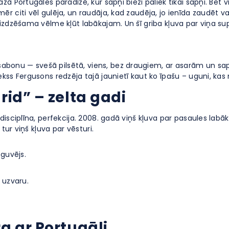
 Portugāles paradīzē, kur sapņi bieži paliek tikai sapņi. Bet viņ
 citi vēl gulēja, un raudāja, kad zaudēja, jo ienīda zaudēt vai
izdzēšama vēlme kļūt labākajam. Un šī griba kļuva par viņa su
nu — svešā pilsētā, viens, bez draugiem, ar asarām un sapni. 
ss Fergusons redzēja tajā jaunietī kaut ko īpašu – uguni, kas n
id” – zelta gadi
disciplīna, perfekcija. 2008. gadā viņš kļuva par pasaules lab
tur viņš kļuva par vēsturi.
 guvējs.
 uzvaru.
a ar Portugāli