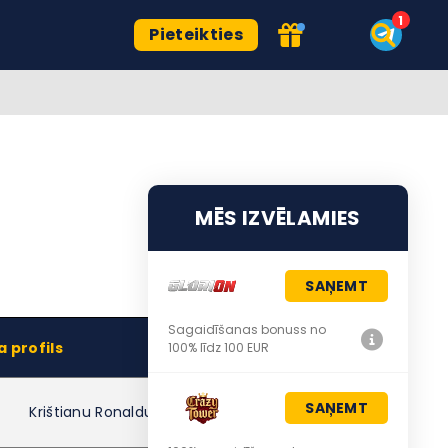
Pieteikties
MĒS IZVĒLAMIES
SAŅEMT
Sagaidīšanas bonuss no
a profils
100% līdz 100 EUR
SAŅEMT
Krištianu Ronaldu dos Santušs Aveiru