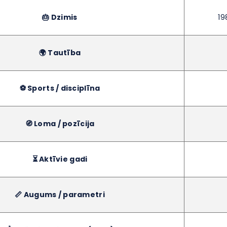
🎂 Dzimis
19
🌍 Tautība
⚽ Sports / disciplīna
🧭 Loma / pozīcija
⏳ Aktīvie gadi
📏 Augums / parametri