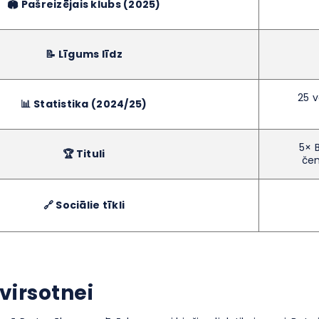
🏟️ Pašreizējais klubs (2025)
📝 Līgums līdz
25 v
📊 Statistika (2024/25)
5× 
🏆 Tituli
čem
🔗 Sociālie tīkli
virsotnei