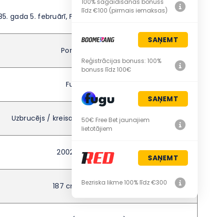
100% sagaidīšanas bonuss
līdz €100 (pirmais iemaksas)
85. gada 5. februārī, Funšalā, Madeirā, Portugālē
SAŅEMT
Portugālis
Reģistrācijas bonuss: 100%
bonuss līdz 100€
Futbols
SAŅEMT
Uzbrucējs / kreisais malējais uzbrucējs
50€ Free Bet jaunajiem
lietotājiem
2002–šobrīd
SAŅEMT
Bezriska likme 100% līdz €300
187 cm, ~83 kg