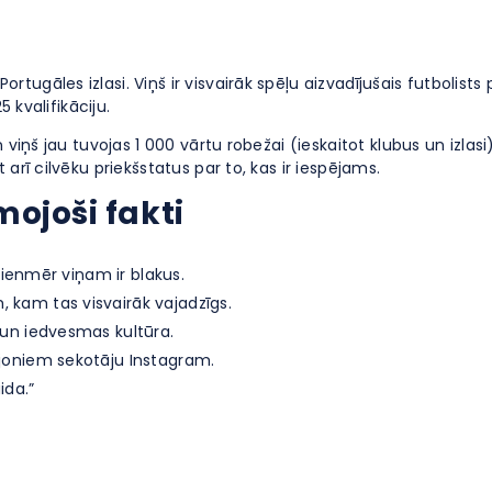
ugāles izlasi. Viņš ir visvairāk spēļu aizvadījušais futbolist
 kvalifikāciju.
 viņš jau tuvojas 1 000 vārtu robežai (ieskaitot klubus un izlasi
arī cilvēku priekšstatus par to, kas ir iespējams.
ojoši fakti
s vienmēr viņam ir blakus.
, kam tas visvairāk vajadzīgs.
s un iedvesmas kultūra.
iljoniem sekotāju Instagram.
ida.”