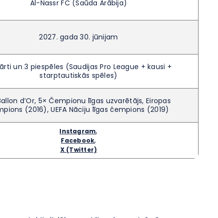
Al-Nassr FC (Saūda Arābija)
2027. gada 30. jūnijam
ārti un 3 piespēles (Saudijas Pro League + kausi +
starptautiskās spēles)
Ballon d’Or, 5× Čempionu līgas uzvarētājs, Eiropas
pions (2016), UEFA Nāciju līgas čempions (2019)
,
Instagram
,
Facebook
X (Twitter)