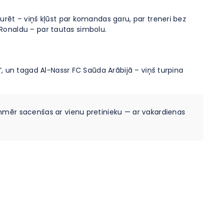
urēt – viņš kļūst par komandas garu, par treneri bez
n Ronaldu – par tautas simbolu.
, un tagad Al-Nassr FC Saūda Arābijā – viņš turpina
ienmēr sacenšas ar vienu pretinieku — ar vakardienas