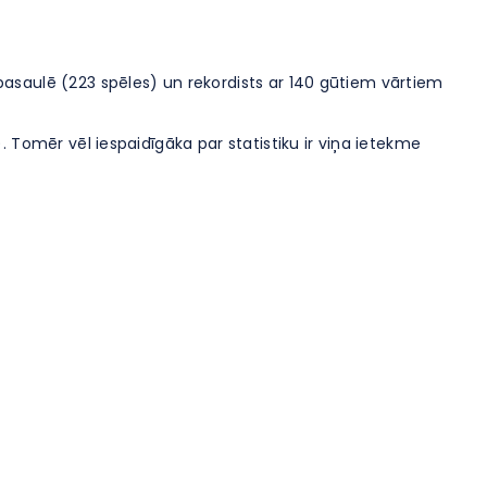
s pasaulē (223 spēles) un rekordists ar 140 gūtiem vārtiem
). Tomēr vēl iespaidīgāka par statistiku ir viņa ietekme