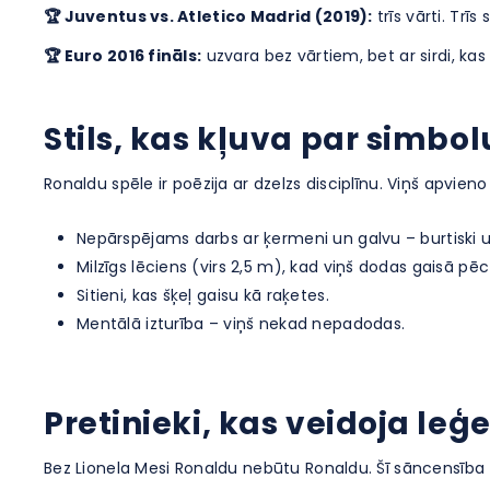
🏆 Juventus vs. Atletico Madrid (2019):
trīs vārti. Trīs
🏆 Euro 2016 fināls:
uzvara bez vārtiem, bet ar sirdi, kas 
Stils, kas kļuva par simbol
Ronaldu spēle ir poēzija ar dzelzs disciplīnu. Viņš apvien
Nepārspējams darbs ar ķermeni un galvu – burtiski 
Milzīgs lēciens (virs 2,5 m), kad viņš dodas gaisā p
Sitieni, kas šķeļ gaisu kā raķetes.
Mentālā izturība – viņš nekad nepadodas.
Pretinieki, kas veidoja le
Bez Lionela Mesi Ronaldu nebūtu Ronaldu. Šī sāncensība — d