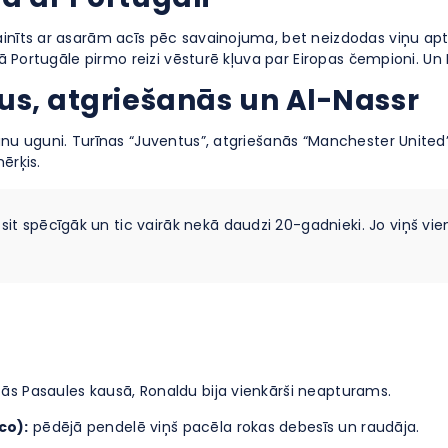
ainīts ar asarām acīs pēc savainojuma, bet neizdodas viņu apt
arā Portugāle pirmo reizi vēsturē kļuva par Eiropas čempioni. U
us, atgriešanās un Al-Nassr
unu uguni. Turīnas “Juventus”, atgriešanās “Manchester United”
ērķis.
 sit spēcīgāk un tic vairāk nekā daudzi 20-gadnieki. Jo viņš v
ās Pasaules kausā, Ronaldu bija vienkārši neapturams.
co):
pēdējā pendelē viņš pacēla rokas debesīs un raudāja.