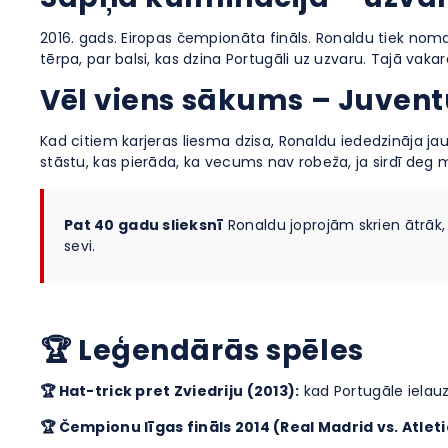
2016. gads. Eiropas čempionāta fināls. Ronaldu tiek nom
tērpa, par balsi, kas dzina Portugāli uz uzvaru. Tajā vak
Vēl viens sākums – Juvent
Kad citiem karjeras liesma dzisa, Ronaldu iededzināja ja
stāstu, kas pierāda, ka vecums nav robeža, ja sirdī deg m
Pat 40 gadu slieksnī
Ronaldu joprojām skrien ātrāk,
sevi.
🏆 Leģendārās spēles
🏆 Hat-trick pret Zviedriju (2013):
kad Portugāle ielauz
🏆 Čempionu līgas fināls 2014 (Real Madrid vs. Atleti