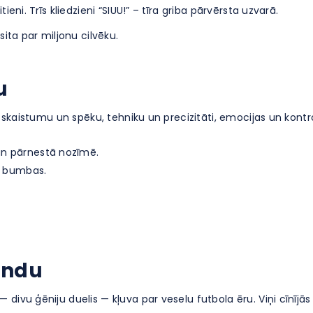
 sitieni. Trīs kliedzieni “SIUU!” – tīra griba pārvērsta uzvarā.
sita par miljonu cilvēku.
u
o skaistumu un spēku, tehniku un precizitāti, emocijas un kontro
un pārnestā nozīmē.
ēc bumbas.
ģendu
ivu ģēniju duelis — kļuva par veselu futbola ēru. Viņi cīnījās n