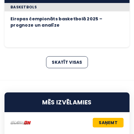
BASKETBOLS
Eiropas čempionāts basketbolā 2025 –
prognoze un analīze
SKATĪT VISAS
MĒS IZVĒLAMIES
SAŅEMT