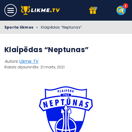
Sporta likmes
»
Klaipēdas “Neptunas”
Klaipēdas “Neptunas”
Autors:
Likme TV
Raksts atjaunināts: 21 marts, 2021