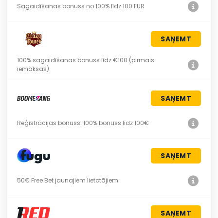
Sagaidīšanas bonuss no 100% līdz 100 EUR
SAŅEMT
100% sagaidīšanas bonuss līdz €100 (pirmais
iemaksas)
SAŅEMT
Reģistrācijas bonuss: 100% bonuss līdz 100€
SAŅEMT
50€ Free Bet jaunajiem lietotājiem
SAŅEMT