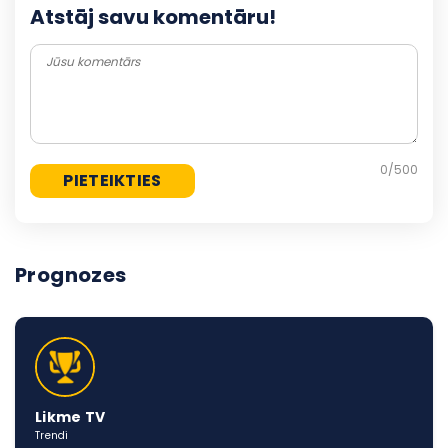
Atstāj savu komentāru!
0
/500
Prognozes
Likme TV
Trendi