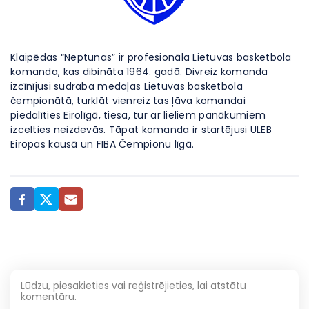
Klaipēdas “Neptunas” ir profesionāla Lietuvas basketbola
komanda, kas dibināta 1964. gadā. Divreiz komanda
izcīnījusi sudraba medaļas Lietuvas basketbola
čempionātā, turklāt vienreiz tas ļāva komandai
piedalīties Eirolīgā, tiesa, tur ar lieliem panākumiem
izcelties neizdevās. Tāpat komanda ir startējusi ULEB
Eiropas kausā un FIBA Čempionu līgā.
Lūdzu, piesakieties vai reģistrējieties, lai atstātu
komentāru.