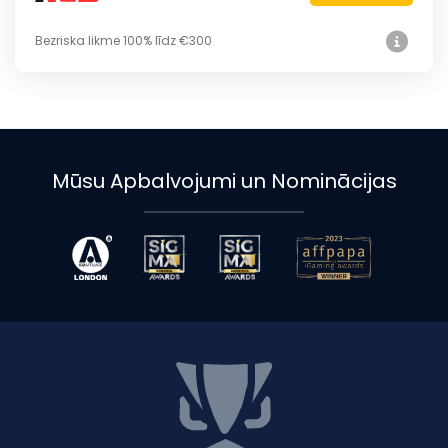
Bezriska likme 100% līdz €300
Mūsu Apbalvojumi un Nominācijas