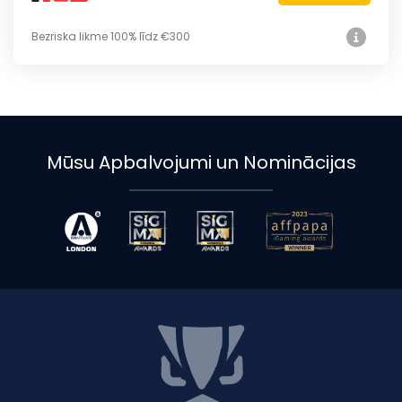
Bezriska likme 100% līdz €300
Mūsu Apbalvojumi un Nominācijas