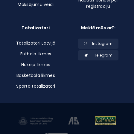
Naudas bonusi par
Maksājumu veidi
reģistrāciju
Totalizatori
Meklē mūs arī:
Totalizatori Latvijā
Instagram
Futbola likmes
Telegram
Hokeja likmes
Basketbola likmes
Sporta totalizatori