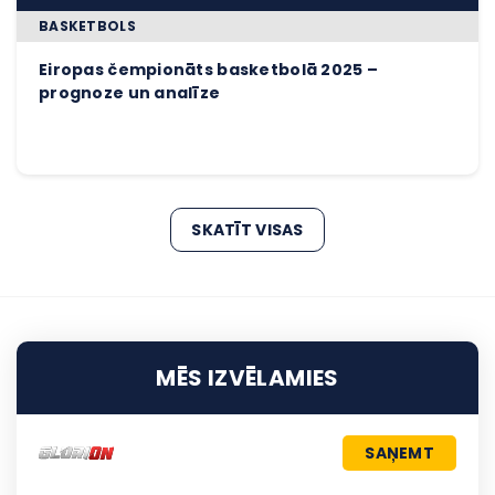
BASKETBOLS
Eiropas čempionāts basketbolā 2025 –
prognoze un analīze
SKATĪT VISAS
MĒS IZVĒLAMIES
SAŅEMT