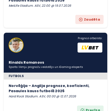
Pasaules kauss futbolā 2026
MetLife Stadium. ASV, 22:00 @ 19.07.2026
Zaudēta
Prognozi atbalsta:
Rinalds Romanovs
Sporta likmju prognožu veidotājs un iGaming eksperts
FUTBOLS
Norvēģija – Anglija prognoze, koeficienti,
Pasaules kauss futbolā 2026
Hard Rock Stadium. ASV, 00:00 @ 12.07.2026
Precīza