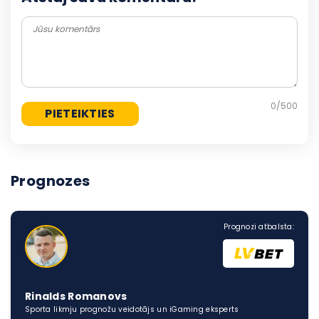
0
/500
Prognozes
Prognozi atbalsta:
Rinalds Romanovs
Sporta likmju prognožu veidotājs un iGaming eksperts