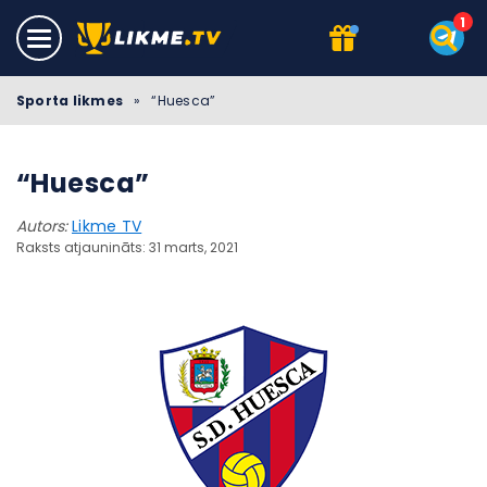
Sporta likmes
»
“Huesca”
“Huesca”
Autors:
Likme TV
Raksts atjaunināts: 31 marts, 2021