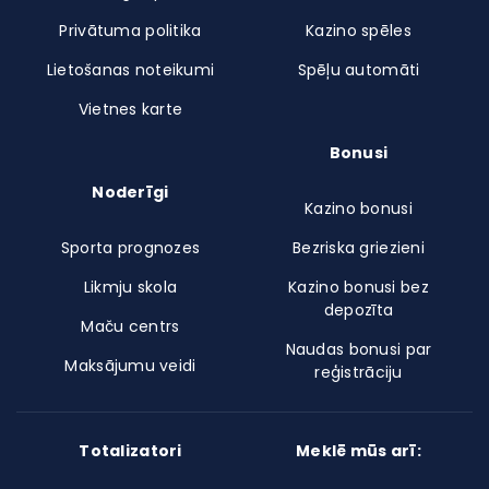
Privātuma politika
Kazino spēles
Lietošanas noteikumi
Spēļu automāti
Vietnes karte
Bonusi
Noderīgi
Kazino bonusi
Sporta prognozes
Bezriska griezieni
Likmju skola
Kazino bonusi bez
depozīta
Maču centrs
Naudas bonusi par
Maksājumu veidi
reģistrāciju
Totalizatori
Meklē mūs arī: