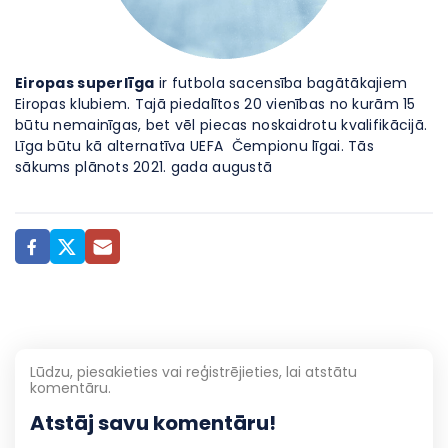
Eiropas superlīga
ir futbola sacensība bagātākajiem
Eiropas klubiem. Tajā piedalītos 20 vienības no kurām 15
būtu nemainīgas, bet vēl piecas noskaidrotu kvalifikācijā.
Līga būtu kā alternatīva UEFA Čempionu līgai. Tās
sākums plānots 2021. gada augustā
Lūdzu, piesakieties vai reģistrējieties, lai atstātu
komentāru.
Atstāj savu komentāru!