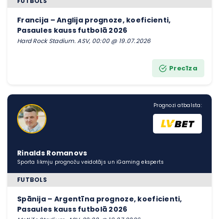
FUTBOLS
Francija – Anglija prognoze, koeficienti,
Pasaules kauss futbolā 2026
Hard Rock Stadium. ASV, 00:00 @ 19.07.2026
Precīza
Prognozi atbalsta:
Rinalds Romanovs
Sporta likmju prognožu veidotājs un iGaming eksperts
FUTBOLS
Spānija – Argentīna prognoze, koeficienti,
Pasaules kauss futbolā 2026