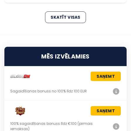
SKATĪT VISAS
MĒS IZVĒLAMIES
SAŅEMT
Sagaidīšanas bonuss no 100% līdz 100 EUR
SAŅEMT
100% sagaidīšanas bonuss līdz €100 (pirmais
iemaksas)