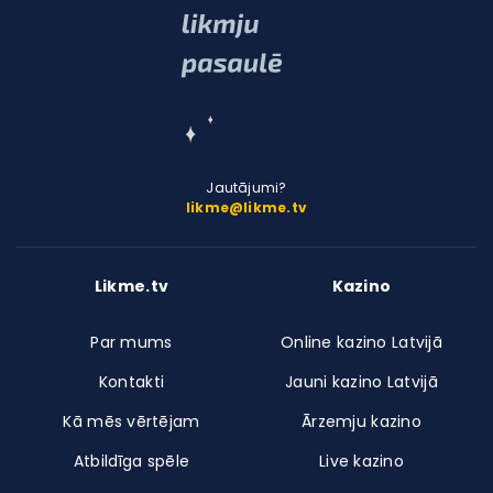
Jautājumi?
likme@likme.tv
Likme.tv
Kazino
Par mums
Online kazino Latvijā
Kontakti
Jauni kazino Latvijā
Kā mēs vērtējam
Ārzemju kazino
Atbildīga spēle
Live kazino