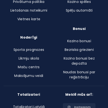
Privātuma politika
Kazino spēles
Lietošanas noteikumi
Spēļu automāti
Vietnes karte
Bonusi
Noderīgi
Kazino bonusi
Sporta prognozes
Bezriska griezieni
Likmju skola
Kazino bonusi bez
depozīta
Maču centrs
Naudas bonusi par
Maksājumu veidi
reģistrāciju
Totalizatori
Meklē mūs arī:
Totalizatori Latvijā
Instagram