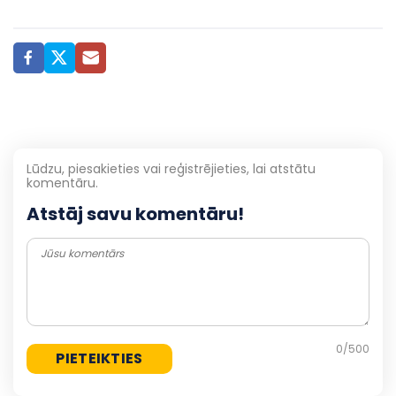
Lūdzu, piesakieties vai reģistrējieties, lai atstātu
komentāru.
Atstāj savu komentāru!
0
/500