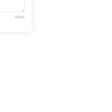
0
/500