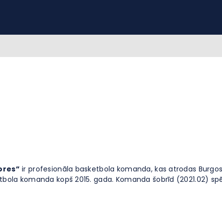
ores”
ir profesionāla basketbola komanda, kas atrodas Burgosā,
tbola komanda kopš 2015. gada. Komanda šobrīd (2021.02) spē