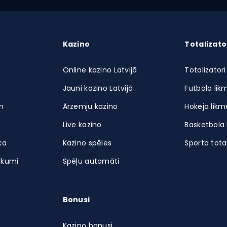
Kazino
Totalizato
Online kazino Latvijā
Totalizatori
Jauni kazino Latvijā
Futbola lik
m
Ārzemju kazino
Hokeja likm
Live kazino
Basketbola 
ka
Kazino spēles
Sporta total
ikumi
Spēļu automāti
Bonusi
Kazino bonusi