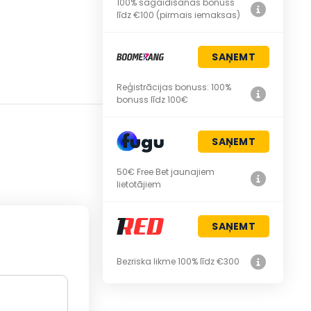
100% sagaidīšanas bonuss
līdz €100 (pirmais iemaksas)
SAŅEMT
Reģistrācijas bonuss: 100%
bonuss līdz 100€
SAŅEMT
50€ Free Bet jaunajiem
lietotājiem
SAŅEMT
Bezriska likme 100% līdz €300