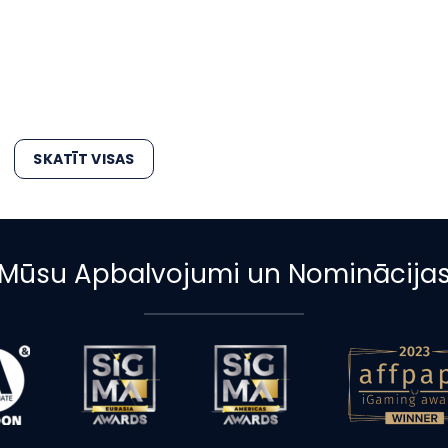
SKATĪT VISAS
Mūsu Apbalvojumi un Nominācija