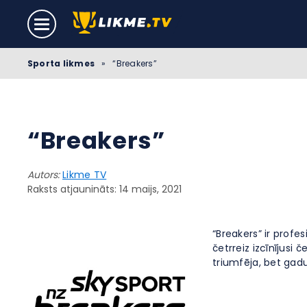
Sporta likmes
»
“Breakers”
“Breakers”
Autors:
Likme TV
Raksts atjaunināts: 14 maijs, 2021
“Breakers” ir prof
četrreiz izcīnījusi 
triumfēja, bet gadu