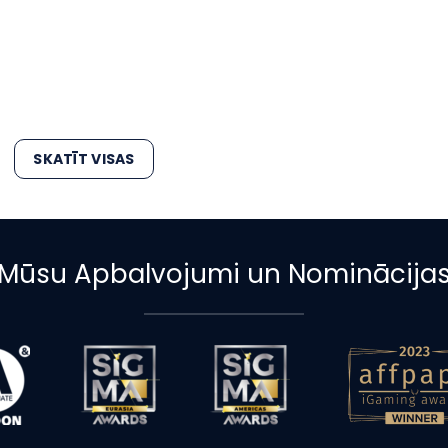
SKATĪT VISAS
Mūsu Apbalvojumi un Nominācija