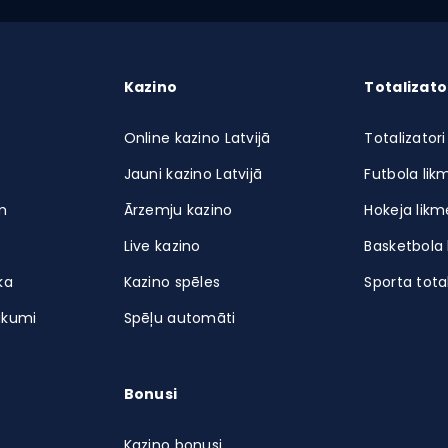
Kazino
Totalizato
Online kazino Latvijā
Totalizatori
Jauni kazino Latvijā
Futbola lik
m
Ārzemju kazino
Hokeja likm
Live kazino
Basketbola 
ka
Kazino spēles
Sporta total
ikumi
Spēļu automāti
Bonusi
Kazino bonusi