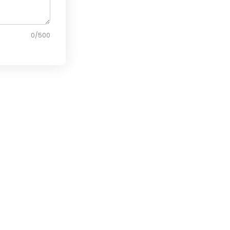
0
/500