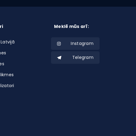
ri
Meklē mūs arī:
 Latvijā
Instagram
mes
Telegram
es
likmes
izatori