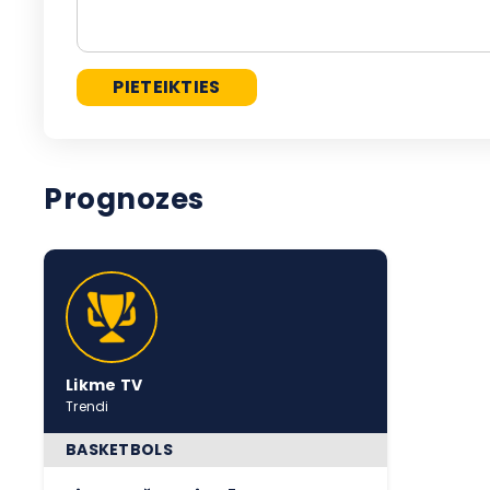
Prognozes
Likme TV
Trendi
BASKETBOLS