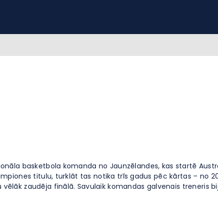
esionāla basketbola komanda no Jaunzēlandes, kas startē Aust
čempiones titulu, turklāt tas notika trīs gadus pēc kārtas – no 2
 vēlāk zaudēja finālā. Savulaik komandas galvenais treneris bi