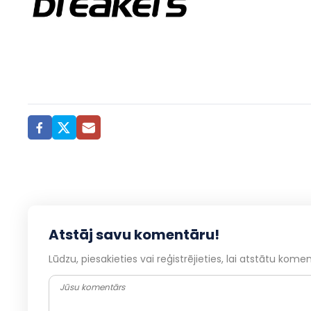
Atstāj savu komentāru!
Lūdzu, piesakieties vai reģistrējieties, lai atstātu kome