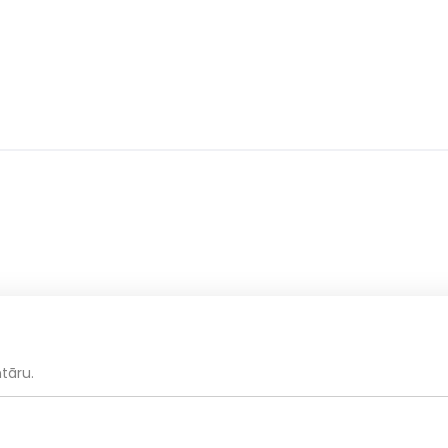
ntāru.