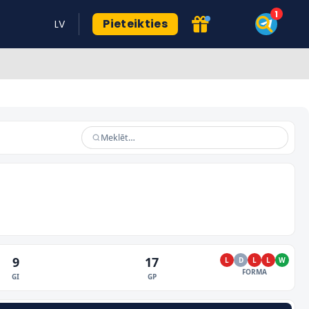
Pieteikties
LV
9
17
L
D
L
L
W
FORMA
GI
GP