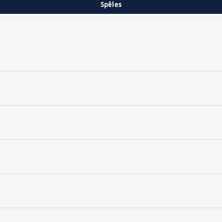
Spēles