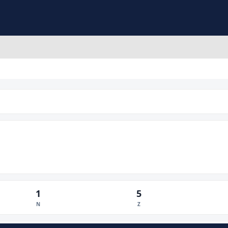
1
5
N
Z