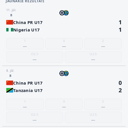
JAUNĀKIE REZULTĀTI
11. jūl.
B
1
China PR U17
1
Nigeria U17
1
X
2
—
—
—
O2.5
U2.5
—
—
8. jūl.
B
0
China PR U17
2
Tanzania U17
1
X
2
—
—
—
O2.5
U2.5
—
—