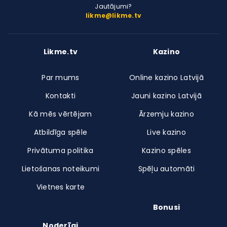
Jautājumi?
likme@likme.tv
Likme.tv
Kazino
Par mums
Online kazino Latvijā
Kontakti
Jauni kazino Latvijā
Kā mēs vērtējam
Ārzemju kazino
Atbildīga spēle
Live kazino
Privātuma politika
Kazino spēles
Lietošanas noteikumi
Spēļu automāti
Vietnes karte
Bonusi
Noderīgi