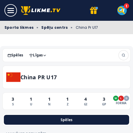
Sporta likmes
»
Spēļu centrs
»
China Pr U17
Spēles
Līgas
China PR U17
3
1
1
1
4
3
W
L
D
FORMA
S
U
N
Z
GI
GP
Spēles