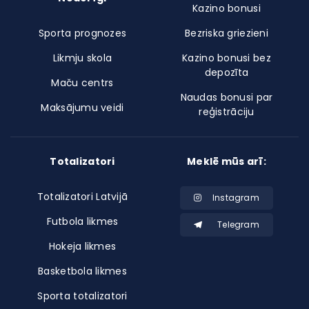
Kazino bonusi
Sporta prognozes
Bezriska griezieni
Likmju skola
Kazino bonusi bez
depozīta
Maču centrs
Naudas bonusi par
Maksājumu veidi
reģistrāciju
Totalizatori
Meklē mūs arī:
Totalizatori Latvijā
Instagram
Futbola likmes
Telegram
Hokeja likmes
Basketbola likmes
Sporta totalizatori