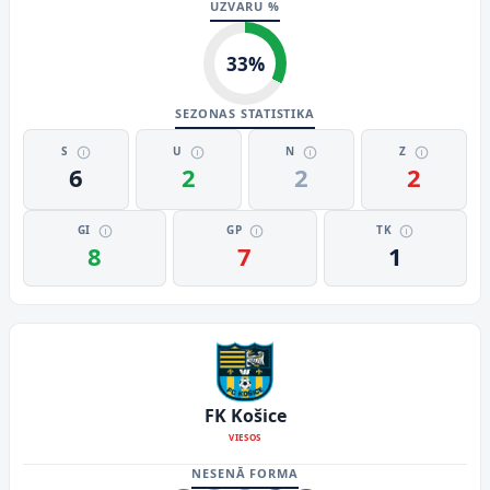
UZVARU %
33
%
SEZONAS STATISTIKA
S
U
N
Z
6
2
2
2
GI
GP
TK
8
7
1
FK Košice
VIESOS
NESENĀ FORMA