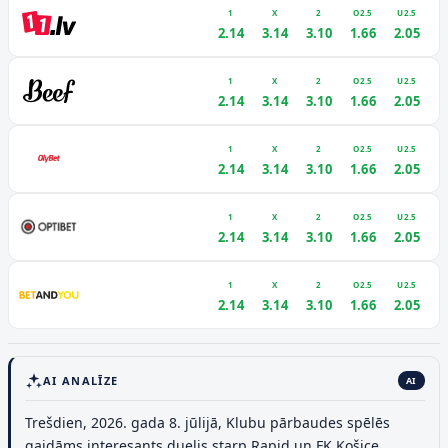
1
X
2
O2.5
U2.5
2.14
3.14
3.10
1.66
2.05
1
X
2
O2.5
U2.5
2.14
3.14
3.10
1.66
2.05
1
X
2
O2.5
U2.5
2.14
3.14
3.10
1.66
2.05
1
X
2
O2.5
U2.5
2.14
3.14
3.10
1.66
2.05
1
X
2
O2.5
U2.5
2.14
3.14
3.10
1.66
2.05
AI ANALĪZE
AI
Trešdien, 2026. gada 8. jūlijā, Klubu pārbaudes spēlēs
gaidāms interesants duelis starp Rapid un FK Košice.