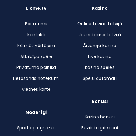
Likme.tv
Kazino
Par mums
Online kazino Latvijā
Kontakti
Jauni kazino Latvijā
Kā mēs vērtējam
Ārzemju kazino
Atbildīga spēle
Live kazino
Privātuma politika
Kazino spēles
Lietošanas noteikumi
Spēļu automāti
Vietnes karte
Bonusi
Noderīgi
Kazino bonusi
Sporta prognozes
Bezriska griezieni