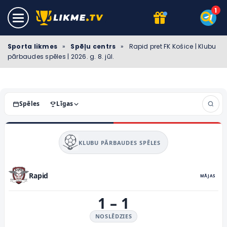
Sporta likmes
»
Spēļu centrs
»
Rapid pret FK Košice | Klubu
pārbaudes spēles | 2026. g. 8. jūl.
Spēles
Līgas
KLUBU PĀRBAUDES SPĒLES
Rapid
MĀJAS
1
–
1
NOSLĒDZIES