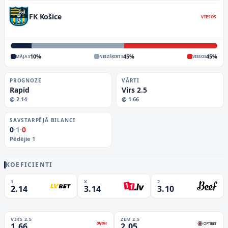
FK Košice
VIESOS
10
%
45
%
45
%
MĀJAS
NEIZŠĶIRTS
VIESOS
PROGNOZE
VĀRTI
Rapid
Virs 2.5
@
2.14
@
1.66
SAVSTARPĒJĀ BILANCE
0
·
1
·
0
Pēdējie
1
KOEFICIENTI
1
X
2
2.14
3.14
3.10
VIRS 2.5
ZEM 2.5
1.66
2.05