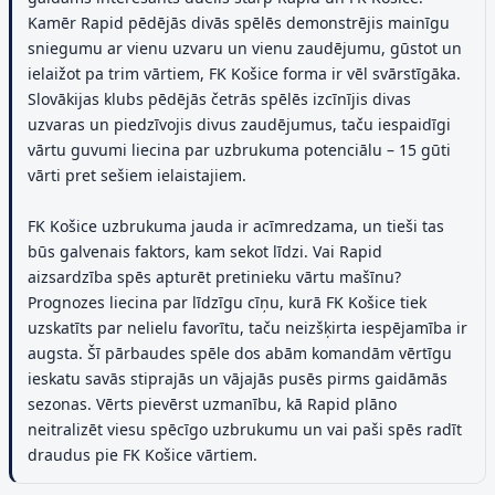
Kamēr Rapid pēdējās divās spēlēs demonstrējis mainīgu
sniegumu ar vienu uzvaru un vienu zaudējumu, gūstot un
ielaižot pa trim vārtiem, FK Košice forma ir vēl svārstīgāka.
Slovākijas klubs pēdējās četrās spēlēs izcīnījis divas
uzvaras un piedzīvojis divus zaudējumus, taču iespaidīgi
vārtu guvumi liecina par uzbrukuma potenciālu – 15 gūti
vārti pret sešiem ielaistajiem.
FK Košice uzbrukuma jauda ir acīmredzama, un tieši tas
būs galvenais faktors, kam sekot līdzi. Vai Rapid
aizsardzība spēs apturēt pretinieku vārtu mašīnu?
Prognozes liecina par līdzīgu cīņu, kurā FK Košice tiek
uzskatīts par nelielu favorītu, taču neizšķirta iespējamība ir
augsta. Šī pārbaudes spēle dos abām komandām vērtīgu
ieskatu savās stiprajās un vājajās pusēs pirms gaidāmās
sezonas. Vērts pievērst uzmanību, kā Rapid plāno
neitralizēt viesu spēcīgo uzbrukumu un vai paši spēs radīt
draudus pie FK Košice vārtiem.