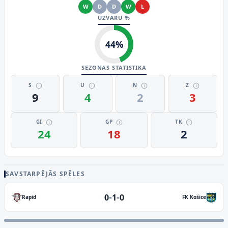
W
D
D
W
L
UZVARU %
44
%
SEZONAS STATISTIKA
S
U
N
Z
9
4
2
3
GI
GP
TK
24
18
2
SAVSTARPĒJĀS SPĒLES
-
-
0
1
0
Rapid
FK Košice