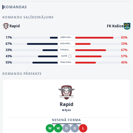
KOMANDAS
KOMANDU SALĪDZINĀJUMS
Rapid
FK Košice
17
%
83
%
UZBRUKUMS
67
%
33
%
AIZSARDZĪBA
33
%
67
%
FORMA
43
%
57
%
KOPĀ
55
%
45
%
PUASONA MODELIS
KOMANDU PĀRSKATS
Rapid
MĀJAS
NESENĀ FORMA
W
W
D
D
L