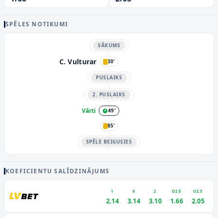
SPĒLES NOTIKUMI
SĀKUMS
C. Vulturar
30'
PUSLAIKS
2. PUSLAIKS
Vārti
49'
85'
SPĒLE BEIGUSIES
KOEFICIENTU SALĪDZINĀJUMS
1
X
2
O2.5
U2.5
2.14
3.14
3.10
1.66
2.05