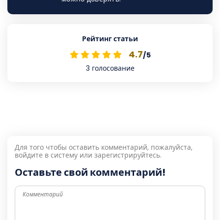
Рейтинг статьи
4.7
/5
3
голосование
Для того чтобы оставить комментарий, пожалуйста,
войдите в систему или зарегистрируйтесь.
Оставьте свой комментарий!