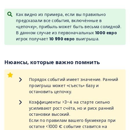
Как видно из примера, если вы правильно
предсказали все события, включённые в
«цепочку», прибыль может быть весьма солидной.
В данном случае из первоначальных
1000 евро
игрок получает
10 990 евро
выигрыша.
Нюансы, которые важно помнить
Порядок событий имеет значение. Ранний
проигрыш может «съесть» базу и
остановить цепочку.
Коэффициенты >3–4 на старте сильно
усиливают рост счёта, но и риск ранней
остановки высокий.
Если по правилам вашего букмекера при
остатке <1000 € событие ставится на