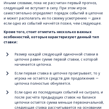
Иными словами, пока не рассчитан первый прогноз,
следующий не вступает в силу. При этом игрок
самостоятельно определяет порядок событий в цепочке
и может располагать их по своему усмотрению — даже
если одно из событий начнётся позже, чем следующее.
Кроме того, стоит отметить несколько важных
особенностей, которые характеризуют данный тип
ставки:
Размер каждой следующей одиночной ставки в
цепочке равен сумме первой ставки, с которой
начинается цепочка.
Если первая ставка в цепочке проигрывает, то у
игрока не остаётся средств для продолжения —
цепочка полностью обнуляется.
Если одно из последующих событий не сыграло, и
после расчёта предыдущих ставок на балансе
цепочки остаётся сумма меньше первоначальной,
следующая ставка рассчитывается на основании