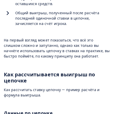
оставшихся средств.
Общий выигрыш, полученный после расчёта
последней одиночной ставки в цепочке,
зачисляется на счёт игрока.
На первый взгляд может показаться, что всё это
слишком сложно и запутанно, однако как только вы
начнёте использовать цепочку в ставках на практике, вы
быстро поймёте, по какому принципу она работает.
Как рассчитывается выигрыш по
цепочке
Как рассчитать ставку цепочку — пример расчёта и
формула выигрыша.
Данные по цепочке