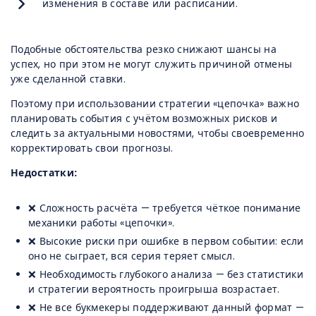
изменения в составе или расписании.
Подобные обстоятельства резко снижают шансы на
успех, но при этом не могут служить причиной отмены
уже сделанной ставки.
Поэтому при использовании стратегии «цепочка» важно
планировать события с учётом возможных рисков и
следить за актуальными новостями, чтобы своевременно
корректировать свои прогнозы.
Недостатки:
❌ Сложность расчёта — требуется чёткое понимание
механики работы «цепочки».
❌ Высокие риски при ошибке в первом событии: если
оно не сыграет, вся серия теряет смысл.
❌ Необходимость глубокого анализа — без статистики
и стратегии вероятность проигрыша возрастает.
❌ Не все букмекеры поддерживают данный формат —