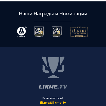
Наши Награды и Номинации
Есть вопросы?
likme@likme.tv