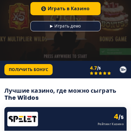
Играть в Казино
Играть демо
4.7
/5
ПОЛУЧИТЬ БОНУС
Лучшие казино, где можно сыграть
The Wildos
4
/5
Рейтинг Казино