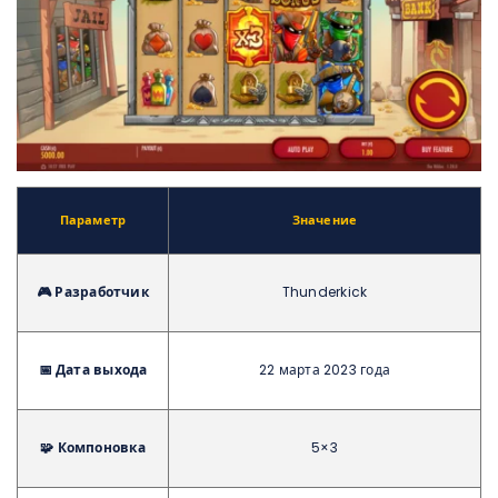
Параметр
Значение
🎮 Разработчик
Thunderkick
📅 Дата выхода
22 марта 2023 года
🧩 Компоновка
5×3