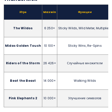
Игра
Max win
Функции
The Wildos
6 250×
Sticky Wilds, Wild Meter, Multipliers
Midas Golden Touch
10 100×
Sticky Wins, Re-Spins
Riders of the Storm
26 426×
Случайные множители
Beat the Beast
14 000×
Walking Wilds
Pink Elephants 2
10 000×
Улучшение символов