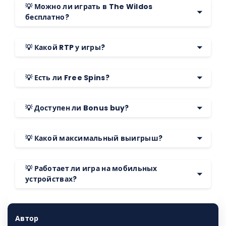
💡 Можно ли играть в The Wildos
бесплатно?
💡 Какой RTP у игры?
💡 Есть ли Free Spins?
💡 Доступен ли Bonus buy?
💡 Какой максимальный выигрыш?
💡 Работает ли игра на мобильных
устройствах?
Автор