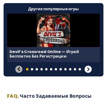
Другие популярные игры
Devil’s Crossroad Online — Играй
1
Бесплатно Без Регистрации
б
FAQ.
Часто Задаваемые Вопросы