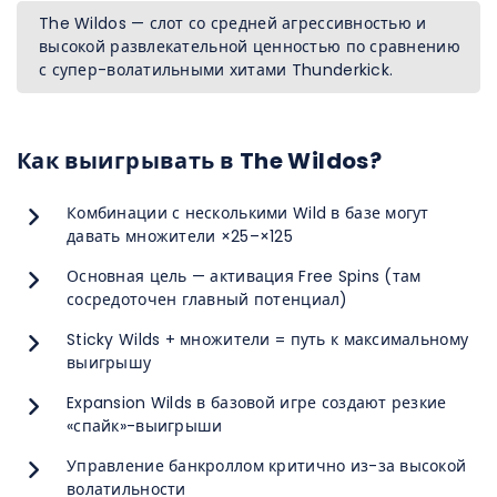
The Wildos — слот со средней агрессивностью и
высокой развлекательной ценностью по сравнению
с супер-волатильными хитами Thunderkick.
Как выигрывать в The Wildos?
Комбинации с несколькими Wild в базе могут
давать множители ×25–×125
Основная цель — активация Free Spins (там
сосредоточен главный потенциал)
Sticky Wilds + множители = путь к максимальному
выигрышу
Expansion Wilds в базовой игре создают резкие
«спайк»-выигрыши
Управление банкроллом критично из-за высокой
волатильности