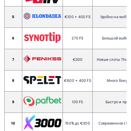
5
€100 + 400 FS
Удобно на моби
6
270 FS
Большой выбор
7
€300
Новые слоты Thun
8
€600 + 400 FS
Много бонус
9
100 FS
Быстро и прос
10
150% до €300
Современное LV 