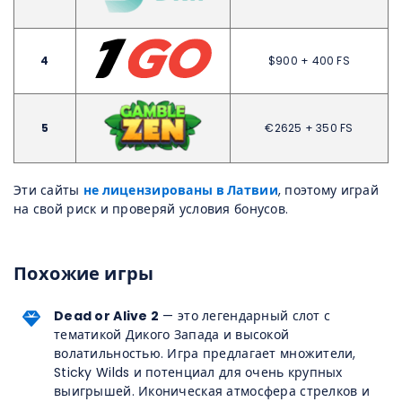
4
$900 + 400 FS
5
€2625 + 350 FS
Эти сайты
не лицензированы в Латвии
, поэтому играй
на свой риск и проверяй условия бонусов.
Похожие игры
Dead or Alive 2
— это легендарный слот с
тематикой Дикого Запада и высокой
волатильностью. Игра предлагает множители,
Sticky Wilds и потенциал для очень крупных
выигрышей. Иконическая атмосфера стрелков и