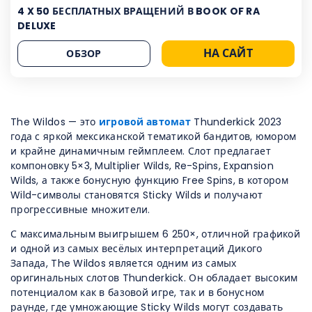
4 X 50 БЕСПЛАТНЫХ ВРАЩЕНИЙ В BOOK OF RA
DELUXE
НА САЙТ
ОБЗОР
The Wildos — это
игровой автомат
Thunderkick 2023
года с яркой мексиканской тематикой бандитов, юмором
и крайне динамичным геймплеем. Слот предлагает
компоновку 5×3, Multiplier Wilds, Re-Spins, Expansion
Wilds, а также бонусную функцию Free Spins, в котором
Wild-символы становятся Sticky Wilds и получают
прогрессивные множители.
С максимальным выигрышем 6 250×, отличной графикой
и одной из самых весёлых интерпретаций Дикого
Запада, The Wildos является одним из самых
оригинальных слотов Thunderkick. Он обладает высоким
потенциалом как в базовой игре, так и в бонусном
раунде, где умножающие Sticky Wilds могут создавать