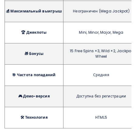
💰 Максимальный выигрыш
Неограничен (Mega Jackpot)
🏆 Джекпоты
Mini, Minor, Major, Mega
15 Free Spins ×3, Wild ×2, Jackpot
🎁 Бонусы
Wheel
🎯 Частота попаданий
Средняя
🎮 Демо-версия
Доступна без регистрации
🛠️ Технология
HTML5