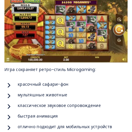
Игра сохраняет ретро-стиль Microgaming:
красочный сафари-фон
мультяшные животные
классическое звуковое сопровождение
быстрая анимация
отлично подходит для мобильных устройств