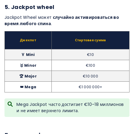
5. Jackpot wheel
Jackpot Wheel может
случайно активироваться во
время любого спина
.
Джекпот
Стартовая сумма
🏅 Mini
€10
🥇 Minor
€100
🏆 Major
€10 000
👑 Mega
€1 000 000+
Mega Jackpot часто достигает €10–18 миллионов
и не имеет верхнего лимита.