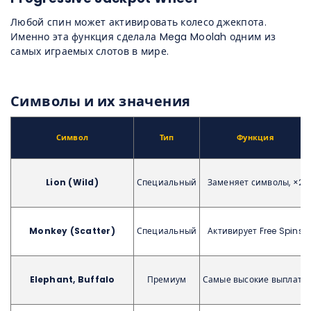
Любой спин может активировать колесо джекпота.
Именно эта функция сделала Mega Moolah одним из
самых играемых слотов в мире.
Символы и их значения
Символ
Тип
Функция
Lion (Wild)
Специальный
Заменяет символы, ×2
Monkey (Scatter)
Специальный
Активирует Free Spins
Elephant, Buffalo
Премиум
Самые высокие выплаты