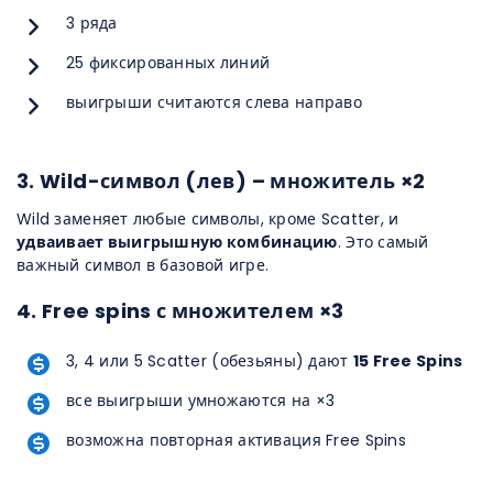
3 ряда
25 фиксированных линий
выигрыши считаются слева направо
3. Wild-символ (лев) – множитель ×2
Wild заменяет любые символы, кроме Scatter, и
удваивает выигрышную комбинацию
. Это самый
важный символ в базовой игре.
4. Free spins с множителем ×3
3, 4 или 5 Scatter (обезьяны) дают
15 Free Spins
все выигрыши умножаются на ×3
возможна повторная активация Free Spins