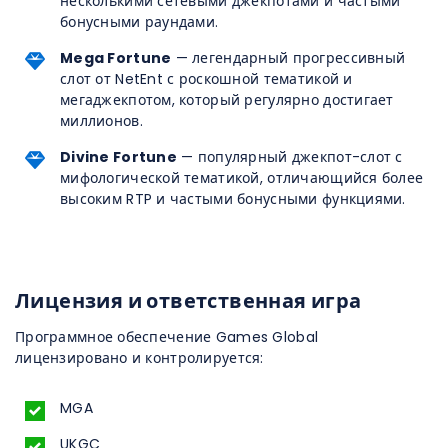
несколькими сетевыми джекпотами и частыми
бонусными раундами.
Mega Fortune
— легендарный прогрессивный
слот от NetEnt с роскошной тематикой и
мегаджекпотом, который регулярно достигает
миллионов.
Divine Fortune
— популярный джекпот-слот с
мифологической тематикой, отличающийся более
высоким RTP и частыми бонусными функциями.
Лицензия и ответственная игра
Программное обеспечение Games Global
лицензировано и контролируется:
MGA
UKGC