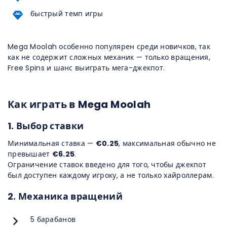
быстрый темп игры
Mega Moolah особенно популярен среди новичков, так
как не содержит сложных механик — только вращения,
Free Spins и шанс выиграть мега-джекпот.
Как играть в Mega Moolah
1. Выбор ставки
Минимальная ставка —
€0.25
, максимальная обычно не
превышает
€6.25
.
Ограничение ставок введено для того, чтобы джекпот
был доступен каждому игроку, а не только хайроллерам.
2. Механика вращений
5 барабанов