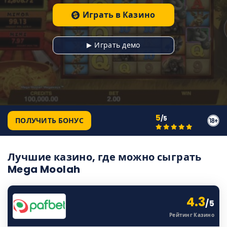
Играть в Казино
Играть демо
5
/5
ПОЛУЧИТЬ БОНУС
Лучшие казино, где можно сыграть
Mega Moolah
4.3
/5
Рейтинг Казино